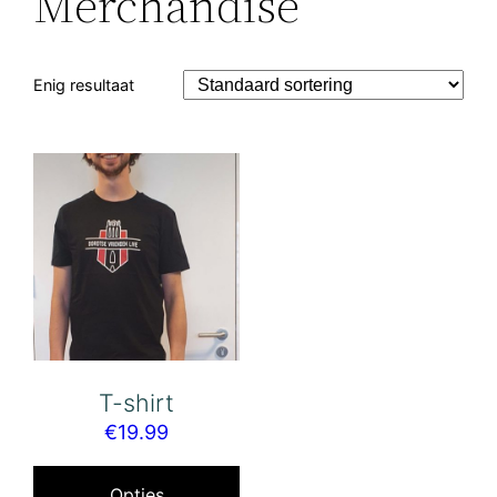
Merchandise
Enig resultaat
T-shirt
€
19.99
Dit
product
Opties