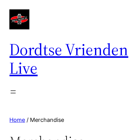
Ga
naar
de
inhoud
Dordtse Vrienden
Live
Home
/ Merchandise